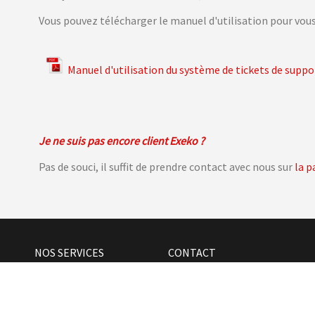
Vous pouvez télécharger le manuel d'utilisation pour vous
Manuel d'utilisation du système de tickets de supp
Je ne suis pas encore client Exeko ?
Pas de souci, il suffit de prendre contact avec nous sur
la p
NOS SERVICES
CONTACT
La gestion ICT
Business Park Nivelles No
 Z.
La sécurité
Av. Konrad Adenauer, 29
Le web
1401 Nivelles (Belgique)