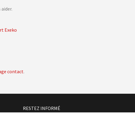
 aider.
ort Exeko
age contact
.
RESTEZ INFORMÉ
Inscrivez-vous à notre newsletter
rd