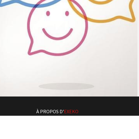
À PROPOS D'
EXEKO
Exeko
est votre
partenaire informatique
et
web
. Nous élaborons ensemble vos projets de A à
La
conception
, la
personnalisation
, la
maintenance
et le
support
vous permettront de